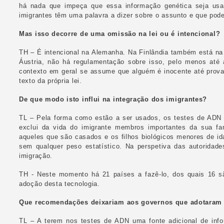
há nada que impeça que essa informação genética seja usa
imigrantes têm uma palavra a dizer sobre o assunto e que pode
Mas isso decorre de uma omissão na lei ou é intencional?
TH – É intencional na Alemanha. Na Finlândia também está na l
Áustria, não há regulamentação sobre isso, pelo menos at
contexto em geral se assume que alguém é inocente até prova 
texto da própria lei.
De que modo isto influi na integração dos imigrantes?
TL – Pela forma como estão a ser usados, os testes de ADN s
exclui da vida do imigrante membros importantes da sua fam
aqueles que são casados e os filhos biológicos menores de i
sem qualquer peso estatístico. Na perspetiva das autoridades
imigração.
TH - Neste momento há 21 países a fazê-lo, dos quais 16 sã
adoção desta tecnologia.
Que recomendações deixariam aos governos que adotaram 
TL – A terem nos testes de ADN uma fonte adicional de inf