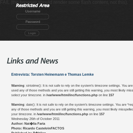
FAIL (the browser should render some flash content, not this).
Username
Password
Login
Entrevista: Torsten Heinemann e Thomas Lemke
Warning
: strtotime(): It is not safe to rely on the system's timezone settings. You a
used any of those methods and you are still getting this warning, you most likely mis
select your timezone. in
/var/www/html/inc/functions.php
on line
157
Warning
: date(): It is not safe to rely on the system's timezone settings. You are *
any of those methods and you are still getting this warning, you most likely misspelle
your timezone. in
/var/www/html/inc/functions.php
on line
157
Wednesday 26th of October 2011
Author: Nat�lia Faria
Photo: Ricardo Castelo\nFACTOS