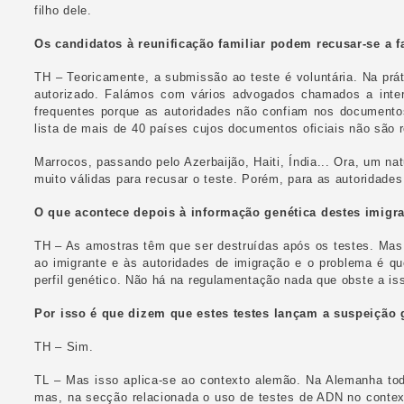
filho dele.
Os candidatos à reunificação familiar podem recusar-se a f
TH – Teoricamente, a submissão ao teste é voluntária. Na prá
autorizado. Falámos com vários advogados chamados a inte
frequentes porque as autoridades não confiam nos document
lista de mais de 40 países cujos documentos oficiais não são 
Marrocos, passando pelo Azerbaijão, Haiti, Índia... Ora, um nat
muito válidas para recusar o teste. Porém, para as autoridade
O que acontece depois à informação genética destes imigr
TH – As amostras têm que ser destruídas após os testes. Mas o 
ao imigrante e às autoridades de imigração e o problema é qu
perfil genético. Não há na regulamentação nada que obste a is
Por isso é que dizem que estes testes lançam a suspeição 
TH – Sim.
TL – Mas isso aplica-se ao contexto alemão. Na Alemanha tod
mas, na secção relacionada o uso de testes de ADN no contex