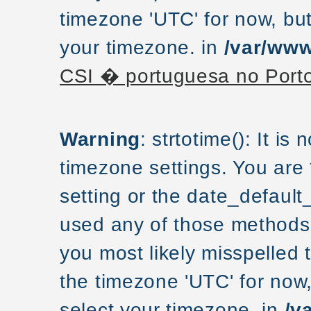
timezone 'UTC' for now, but
your timezone. in
/var/www
CSI � portuguesa no Port
Warning
: strtotime(): It is
timezone settings. You are
setting or the date_default
used any of those methods a
you most likely misspelled 
the timezone 'UTC' for now
select your timezone. in
/v