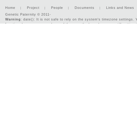
Home
Project
People
Documents
Links and News
Genetic Paternity © 2011-
Warning
: date(): It is not safe to rely on the system's timezone settings
function. In case you used any of those methods and you are still getting 
'UTC' for now, but please set date.timezone to select your timezone. in
/v
2026 : Developed by:
Two-IS.com